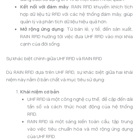
Kết nối với đám mây
: RAIN RFID khuyến khích tích
hợp dữ liệu từ RFID với các hệ thống đám mây, giúp
quản lý và phân tích dữ liệu hiệu quả hơn.
Mở rộng ứng dụng
: Từ bán lẻ, y tế, đến sản xuất,
RAIN RFID hướng tới việc đưa UHF RFID vào mọi khía
cạnh của đời sống.
Sự khác biệt chính giữa UHF RFID và RAIN RFID
Dù RAIN RFID dựa trên UHF RFID, sự khác biệt giữa hai khái
niệm này nằm ở bản chất và mục tiêu sử dụng:
Khái niệm cơ bản
UHF RFID là một công nghệ cụ thể, đề cập đến dải
tần số và cách thức hoạt động của hệ thống
RFID.
RAIN RFID là một sáng kiến toàn cầu, tập trung
vào việc tiêu chuẩn hóa và mở rộng ứng dụng
của UHF RFID.