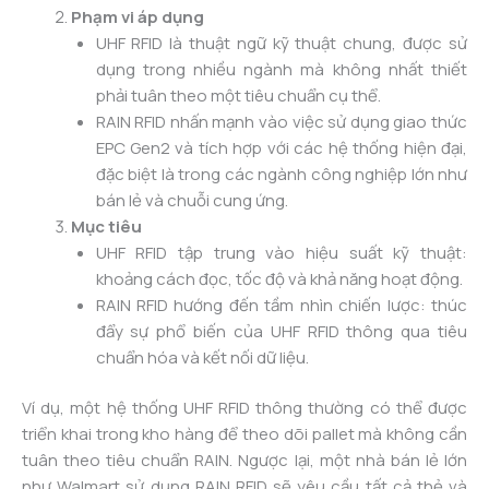
Phạm vi áp dụng
UHF RFID là thuật ngữ kỹ thuật chung, được sử
dụng trong nhiều ngành mà không nhất thiết
phải tuân theo một tiêu chuẩn cụ thể.
RAIN RFID nhấn mạnh vào việc sử dụng giao thức
EPC Gen2 và tích hợp với các hệ thống hiện đại,
đặc biệt là trong các ngành công nghiệp lớn như
bán lẻ và chuỗi cung ứng.
Mục tiêu
UHF RFID tập trung vào hiệu suất kỹ thuật:
khoảng cách đọc, tốc độ và khả năng hoạt động.
RAIN RFID hướng đến tầm nhìn chiến lược: thúc
đẩy sự phổ biến của UHF RFID thông qua tiêu
chuẩn hóa và kết nối dữ liệu.
Ví dụ, một hệ thống UHF RFID thông thường có thể được
triển khai trong kho hàng để theo dõi pallet mà không cần
tuân theo tiêu chuẩn RAIN. Ngược lại, một nhà bán lẻ lớn
như Walmart sử dụng RAIN RFID sẽ yêu cầu tất cả thẻ và