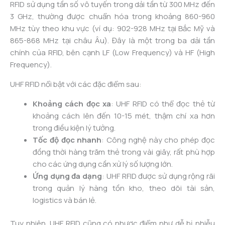
RFID sử dụng tần số vô tuyến trong dải tần từ 300 MHz đến
3 GHz, thường được chuẩn hóa trong khoảng 860-960
MHz tùy theo khu vực (ví dụ: 902-928 MHz tại Bắc Mỹ và
865-868 MHz tại châu Âu). Đây là một trong ba dải tần
chính của RFID, bên cạnh LF (Low Frequency) và HF (High
Frequency).
UHF RFID nổi bật với các đặc điểm sau:
Khoảng cách đọc xa
: UHF RFID có thể đọc thẻ từ
khoảng cách lên đến 10-15 mét, thậm chí xa hơn
trong điều kiện lý tưởng.
Tốc độ đọc nhanh
: Công nghệ này cho phép đọc
đồng thời hàng trăm thẻ trong vài giây, rất phù hợp
cho các ứng dụng cần xử lý số lượng lớn.
Ứng dụng đa dạng
: UHF RFID được sử dụng rộng rãi
trong quản lý hàng tồn kho, theo dõi tài sản,
logistics và bán lẻ.
Tuy nhiên, UHF RFID cũng có nhược điểm như dễ bị nhiễu