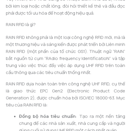
bởi kim loại hoặc chất lỏng, đòi hỏi thiết kế thẻ và đầu đọc
phải được tối ưu hóa để hoạt động hiệu quả.
RAIN RFID là gì?
RAIN RFID không phải là một loại công nghệ RFID mới, mà là
một thương hiệu và sáng kiến được phát triển bởi Liên minh
RAIN RFID (một phần của tổ chức GS1). Thuật ngữ “RAIN”
bắt nguồn từ cụm “RAdio frequency IdentificatioN” và tập
trung vào việc thúc đẩy việc áp dụng UHF RFID trên toàn
cầu thông qua các tiêu chuẩn thống nhất.
RAIN RFID dựa hoàn toàn trên công nghệ UHF RFID, cụ thể
là giao thức EPC Gen2 (Electronic Product Code
Generation 2), được chuẩn hóa bởi ISO/IEC 18000-63. Mục
tiêu của RAIN RFID là:
Đồng bộ hóa tiêu chuẩn
: Tạo ra một nền tảng
chung để các nhà sản xuất, nhà cung cấp và người
dùng cuối sử dụng UHF RFID một cách nhất quán.