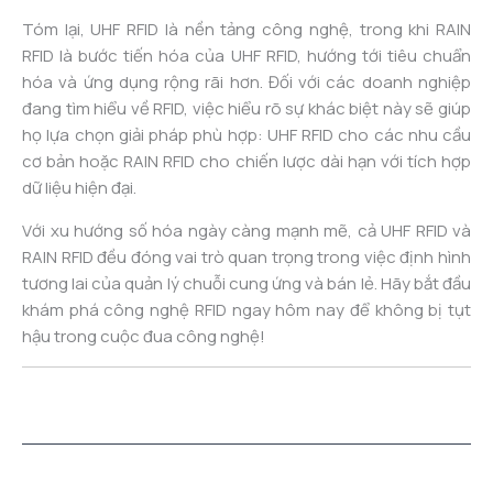
Tóm lại, UHF RFID là nền tảng công nghệ, trong khi RAIN
RFID là bước tiến hóa của UHF RFID, hướng tới tiêu chuẩn
hóa và ứng dụng rộng rãi hơn. Đối với các doanh nghiệp
đang tìm hiểu về RFID, việc hiểu rõ sự khác biệt này sẽ giúp
họ lựa chọn giải pháp phù hợp: UHF RFID cho các nhu cầu
cơ bản hoặc RAIN RFID cho chiến lược dài hạn với tích hợp
dữ liệu hiện đại.
Với xu hướng số hóa ngày càng mạnh mẽ, cả UHF RFID và
RAIN RFID đều đóng vai trò quan trọng trong việc định hình
tương lai của quản lý chuỗi cung ứng và bán lẻ. Hãy bắt đầu
khám phá công nghệ RFID ngay hôm nay để không bị tụt
hậu trong cuộc đua công nghệ!
←
Previous Post
Next Post
→