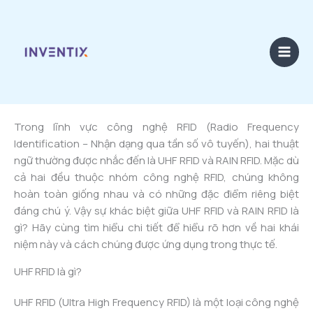
Skip
to
content
By
admin
/
24/03/2025
Trong lĩnh vực công nghệ RFID (Radio Frequency
Identification – Nhận dạng qua tần số vô tuyến), hai thuật
ngữ thường được nhắc đến là UHF RFID và RAIN RFID. Mặc dù
cả hai đều thuộc nhóm công nghệ RFID, chúng không
hoàn toàn giống nhau và có những đặc điểm riêng biệt
đáng chú ý. Vậy sự khác biệt giữa UHF RFID và RAIN RFID là
gì? Hãy cùng tìm hiểu chi tiết để hiểu rõ hơn về hai khái
niệm này và cách chúng được ứng dụng trong thực tế.
UHF RFID là gì?
UHF RFID (Ultra High Frequency RFID) là một loại công nghệ