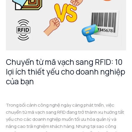
sang
RFID:
10
lợi
ích
thiết
yếu
cho
Chuyển từ mã vạch sang RFID: 10
doanh
lợi ích thiết yếu cho doanh nghiệp
nghiệp
của
của bạn
bạn
Công nghệ RFID
/
admin
Trong bối cảnh công nghệ ngày càng phát triển, việc
chuyển từ mã vạch sang RFID đang trở thành xu hướng tất
yếu cho các doanh nghiệp muốn tối ưu hóa quản lý và
nâng cao trải nghiệm khách hàng. Nhưng tại sao công