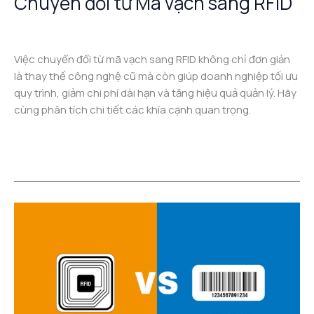
Chuyển đổi từ Mã vạch sang RFID
Công nghệ RFID
/
admin
Việc chuyển đổi từ mã vạch sang RFID không chỉ đơn giản
là thay thế công nghệ cũ mà còn giúp doanh nghiệp tối ưu
quy trình, giảm chi phí dài hạn và tăng hiệu quả quản lý. Hãy
cùng phân tích chi tiết các khía cạnh quan trọng.
Read More »
So
sánh
Barcode
và
RFID:
Phân
tích