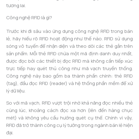
tương lai.
Công nghệ RFID là gì?
Trước khi đi sâu vào ứng dụng công nghệ RFID trong bán
lẻ, hãy hiểu rõ RFID hoạt động như thế nào. RFID sử dụng
sóng vô tuyến để nhận diện và theo dõi các thẻ gắn trên
sản phẩm. Mỗi thẻ RFID chứa một mã định danh duy nhất,
được đọc bởi các thiết bị đọc RFID mà không cần tiếp xúc
trực tiếp hay quét thủ công như mã vạch truyền thống.
Công nghệ này bao gồm ba thành phần chính: thẻ RFID
(tag), đầu đọc RFID (reader) và hệ thống phần mềm để xử
lý dữ liệu.
So với mã vạch, RFID vượt trội nhờ khả năng đọc nhiều thẻ
cùng lúc, khoảng cách đọc xa hơn (lên đến hàng chục
mét) và không yêu cầu hướng quét cụ thể. Chính vì vậy,
RFID đã trở thành công cụ lý tưởng trong ngành bán lẻ hiện
đại.