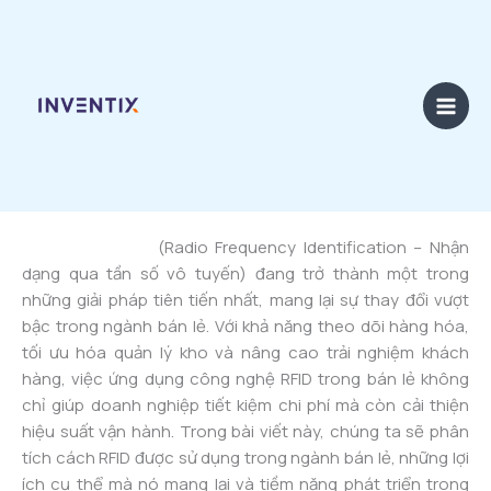
Skip
to
content
By
admin
/
26/03/2025
Công nghệ RFID
(Radio Frequency Identification – Nhận
dạng qua tần số vô tuyến) đang trở thành một trong
những giải pháp tiên tiến nhất, mang lại sự thay đổi vượt
bậc trong ngành bán lẻ. Với khả năng theo dõi hàng hóa,
tối ưu hóa quản lý kho và nâng cao trải nghiệm khách
hàng, việc ứng dụng công nghệ RFID trong bán lẻ không
chỉ giúp doanh nghiệp tiết kiệm chi phí mà còn cải thiện
hiệu suất vận hành. Trong bài viết này, chúng ta sẽ phân
tích cách RFID được sử dụng trong ngành bán lẻ, những lợi
ích cụ thể mà nó mang lại và tiềm năng phát triển trong