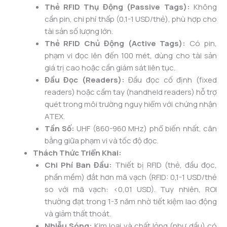
Thẻ RFID Thụ Động (Passive Tags):
Không
cần pin, chi phí thấp (0,1-1 USD/thẻ), phù hợp cho
tài sản số lượng lớn.
Thẻ RFID Chủ Động (Active Tags):
Có pin,
phạm vi đọc lên đến 100 mét, dùng cho tài sản
giá trị cao hoặc cần giám sát liên tục.
Đầu Đọc (Readers):
Đầu đọc cố định (fixed
readers) hoặc cầm tay (handheld readers) hỗ trợ
quét trong môi trường nguy hiểm với chứng nhận
ATEX.
Tần Số:
UHF (860-960 MHz) phổ biến nhất, cân
bằng giữa phạm vi và tốc độ đọc.
Thách Thức Triển Khai:
Chi Phí Ban Đầu:
Thiết bị RFID (thẻ, đầu đọc,
phần mềm) đắt hơn mã vạch (RFID: 0,1-1 USD/thẻ
so với mã vạch: <0,01 USD). Tuy nhiên, ROI
thường đạt trong 1-3 năm nhờ tiết kiệm lao động
và giảm thất thoát.
Nhiễu Sóng:
Kim loại và chất lỏng (như dầu) có