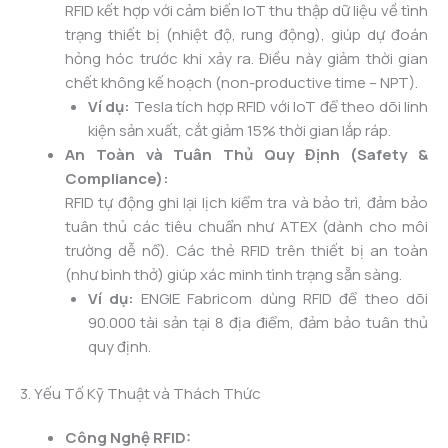
RFID kết hợp với cảm biến IoT thu thập dữ liệu về tình
trạng thiết bị (nhiệt độ, rung động), giúp dự đoán
hỏng hóc trước khi xảy ra. Điều này giảm thời gian
chết không kế hoạch (non-productive time – NPT).
Ví dụ:
Tesla tích hợp RFID với IoT để theo dõi linh
kiện sản xuất, cắt giảm 15% thời gian lắp ráp.
An Toàn và Tuân Thủ Quy Định (Safety &
Compliance):
RFID tự động ghi lại lịch kiểm tra và bảo trì, đảm bảo
tuân thủ các tiêu chuẩn như ATEX (dành cho môi
trường dễ nổ). Các thẻ RFID trên thiết bị an toàn
(như bình thở) giúp xác minh tình trạng sẵn sàng.
Ví dụ:
ENGIE Fabricom dùng RFID để theo dõi
90.000 tài sản tại 8 địa điểm, đảm bảo tuân thủ
quy định.
3. Yếu Tố Kỹ Thuật và Thách Thức
Công Nghệ RFID: