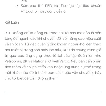
Đảm bảo thẻ RFID và đầu đọc đạt tiêu chuẩn
ATEX cho môi trường dễ nổ.
Kết Luận
RFID không chỉ là công cụ theo dõi tài sản mà còn là nền
tảng để ngành dầu khí chuyển đổi số, nâng cao hiệu suất
và an toàn. Từ việc quản lý ống khoan ngoài khơi đến theo
dõi thiết bị trong nhà máy lọc dầu, RFID đã chứng minh giá
trị qua các ứng dụng thực tế tại các tập đoàn lớn như
Petrobras, BP, và National Oilwell Varco. Nếu bạn cần phân
tích thêm về chi phí triển khai hoặc ứng dụng cụ thể trong
một khâu nào đó (như khoan dầu hoặc vận chuyển), hãy
cho tôi biết để tôi mở rộng thêm!
←
Previous Post
Next Post
→