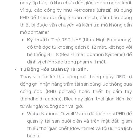
ngay lập tức, từ kho chứa đến giàn khoan ngoài khơi.
Ví dụ, các công ty như Petrobras (Brazil) sử dụng
RFID để theo dõi ống khoan 5 inch, đảm bảo đúng
thiết bị được vận chuyển và kiểm tra mà không cần
mở container.
Kỹ thuật:
Thẻ RFID UHF (Ultra High Frequency)
có thể đọc từ khoảng cách 6-12 mét, kết hợp với
hệ thống RTLS (Real-Time Location Systems) để
định vị chính xác trong phạm vi 1 mét.
Tự Động Hóa Quản Lý Tài Sản:
Thay vì kiểm kê thủ công mất hàng ngày, RFID tự
động ghi nhận hàng trăm tài sản cùng lúc thông qua
cổng đọc (RFID portals) hoặc thiết bị cầm tay
(handheld readers). Điều này giảm thời gian kiểm kê
từ vài ngày xuống còn vài giờ.
Ví dụ:
National Oilwell Varco đã triển khai RFID để
quản lý tài sản dưới biển và trên mặt đất, giảm
thiểu thời gian chết (downtime) và tối ưu hóa lịch
bảo trì.