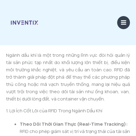
Skip
to
content
By
admin
/
20/03/2025
Ngành dầu khí là một trong những lĩnh vực đòi hỏi quản lý
tài sản phức tạp nhất do khối lượng lớn thiết bị, điều kiện
môi trường khắc nghiệt, và yêu cầu an toàn cao. RFID đã
trở thành giải pháp đột phá để thay thế các phương pháp
thủ công hoặc mã vạch truyền thống, mang lại hiệu quả
vượt trội trong việc theo dõi tài sản như ống khoan, van,
thiết bị dưới lòng đất, và container vận chuyển.
1. Lợi Ích Cốt Lõi của RFID Trong Ngành Dầu Khí
Theo Dõi Thời Gian Thực (Real-Time Tracking):
RFID cho phép giám sát vị trí và trạng thái của tài sản