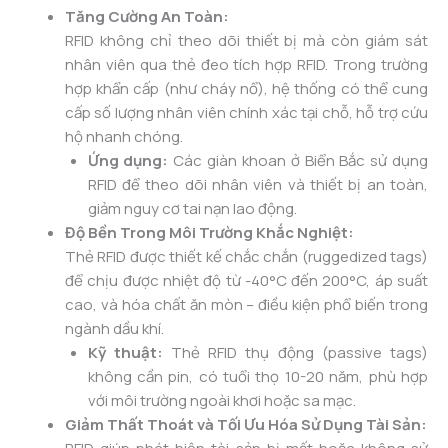
Tăng Cường An Toàn:
RFID không chỉ theo dõi thiết bị mà còn giám sát
nhân viên qua thẻ đeo tích hợp RFID. Trong trường
hợp khẩn cấp (như cháy nổ), hệ thống có thể cung
cấp số lượng nhân viên chính xác tại chỗ, hỗ trợ cứu
hộ nhanh chóng.
Ứng dụng:
Các giàn khoan ở Biển Bắc sử dụng
RFID để theo dõi nhân viên và thiết bị an toàn,
giảm nguy cơ tai nạn lao động.
Độ Bền Trong Môi Trường Khắc Nghiệt:
Thẻ RFID được thiết kế chắc chắn (ruggedized tags)
để chịu được nhiệt độ từ -40°C đến 200°C, áp suất
cao, và hóa chất ăn mòn – điều kiện phổ biến trong
ngành dầu khí.
Kỹ thuật:
Thẻ RFID thụ động (passive tags)
không cần pin, có tuổi thọ 10-20 năm, phù hợp
với môi trường ngoài khơi hoặc sa mạc.
Giảm Thất Thoát và Tối Ưu Hóa Sử Dụng Tài Sản: