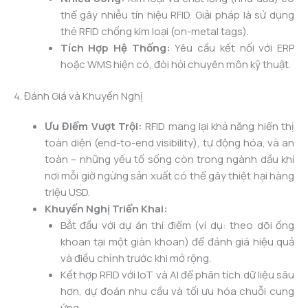
thể gây nhiễu tín hiệu RFID. Giải pháp là sử dụng
thẻ RFID chống kim loại (on-metal tags).
Tích Hợp Hệ Thống:
Yêu cầu kết nối với ERP
hoặc WMS hiện có, đòi hỏi chuyên môn kỹ thuật.
4. Đánh Giá và Khuyến Nghị
Ưu Điểm Vượt Trội:
RFID mang lại khả năng hiển thị
toàn diện (end-to-end visibility), tự động hóa, và an
toàn – những yếu tố sống còn trong ngành dầu khí
nơi mỗi giờ ngừng sản xuất có thể gây thiệt hại hàng
triệu USD.
Khuyến Nghị Triển Khai:
Bắt đầu với dự án thí điểm (ví dụ: theo dõi ống
khoan tại một giàn khoan) để đánh giá hiệu quả
và điều chỉnh trước khi mở rộng.
Kết hợp RFID với IoT và AI để phân tích dữ liệu sâu
hơn, dự đoán nhu cầu và tối ưu hóa chuỗi cung
ứng.