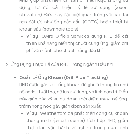
RFID giúp phát hiện tài sản bị mất hoặc không sử
dụng, từ đó cải thiện tỷ lệ sử dụng (asset
utilization). Điều này đặc biệt quan trọng với các tài
sản đắt đỏ như ống dẫn dầu (OCTG) hoặc thiết bị
khoan sâu (downhole tools).
Ví dụ:
Swire Oilfield Services dùng RFID để cải
thiện khả năng hiển thị chuỗi cung ứng, giảm chi
phí vận hành cho khách hàng dầu khí.
2. Ứng Dụng Thực Tế của RFID Trong Ngành Dầu Khí
Quản Lý Ống Khoan (Drill Pipe Tracking):
RFID được gắn vào ống khoan để ghi lại thông tin như
số serial, tuổi thọ, số lần sử dụng, và lịch bảo trì. Điều
này giúp các kỹ sư dự đoán thời điểm thay thế ống,
tránh hỏng hóc gây gián đoạn sản xuất.
Ví dụ:
Weatherford đã phát triển công cụ khoan
thông minh (smart reamer) tích hợp RFID, giảm
thời gian vận hành và rủi ro trong quá trình