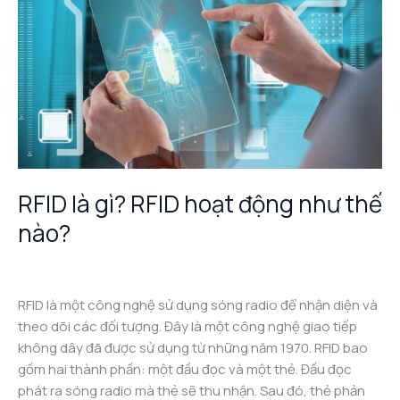
hoạt
động
như
thế
nào?
RFID là gì? RFID hoạt động như thế
nào?
Leave a Comment
/
Công nghệ RFID
/
admin
RFID là một công nghệ sử dụng sóng radio để nhận diện và
theo dõi các đối tượng. Đây là một công nghệ giao tiếp
không dây đã được sử dụng từ những năm 1970. RFID bao
gồm hai thành phần: một đầu đọc và một thẻ. Đầu đọc
phát ra sóng radio mà thẻ sẽ thu nhận. Sau đó, thẻ phản