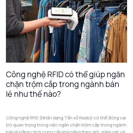
giúp
ngăn
chặn
trộm
cắp
trong
ngành
bán
lẻ
như
Công nghệ RFID có thể giúp ngăn
thế
chặn trộm cắp trong ngành bán
nào?
lẻ như thế nào?
Leave a Comment
/
Công nghệ RFID
/
admin
Công nghệ RFID (Nhận dạng Tần số Radio) có thể đóng vai
trò quan trọng trong việc ngăn chặn trộm cắp trong ngành
bán lẻ bằng cách cung cấp khả năng theo dõi, giám sát và