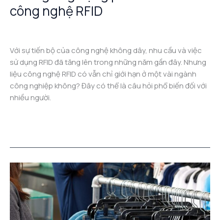
công nghệ RFID
Leave a Comment
/
Công nghệ RFID
/
admin
Với sự tiến bộ của công nghệ không dây, nhu cầu và việc
sử dụng RFID đã tăng lên trong những năm gần đây. Nhưng
liệu công nghệ RFID có vẫn chỉ giới hạn ở một vài ngành
công nghiệp không? Đây có thể là câu hỏi phổ biến đối với
nhiều người.
Read More »
Công
nghệ
RFID
có
thể