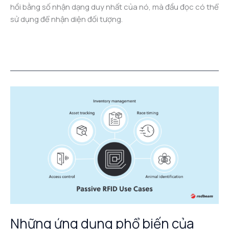
hồi bằng số nhận dạng duy nhất của nó, mà đầu đọc có thể
sử dụng để nhận diện đối tượng.
Read More »
Những
ứng
dụng
phổ
biến
của
công
nghệ
RFID
Những ứng dụng phổ biến của